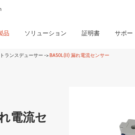
n
製品
ソリューション
証明書
サポー
気トランスデューサー
BA50L(II) 漏れ電流センサー
AMCシリーズプログ
ワーメーター
ARDシリーズモータ
レー
ARTMシリーズワイヤ
 漏れ電流セ
ニター
WHDシリーズ温度 &
ーラ