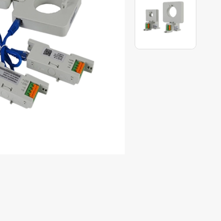
トターミナ
ト照明制御モ
護リレー
リレー
センターモニ
センター
モジュール