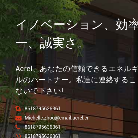
イノベーション、効
一、誠実さ。
Acrel、あなたの信頼できるエネル
ルのパートナー。私達に連絡するこ
ないで下さい!
8618795636361
Michelle.zhou@email.acrel.cn
8618795636361
8618795636361