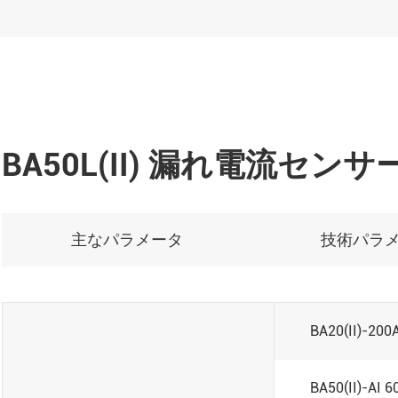
BA50L(II) 漏れ電流セン
主なパラメータ
技術パラ
BA20(II)-
BA50(II)-