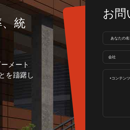
お問
率、統
ギーメート
とを躊躇し