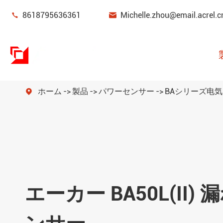


8618795636361
Michelle.zhou@email.acrel.c
ホーム
製品
パワーセンサー
BAシリーズ电

パワーモニタリング & 保護装置
エネルギー管理
パワーセンサー
スマートゲートウェイ
エーカー BA50L(II)
新しいエネルギー力メートル
電力品質フィルター