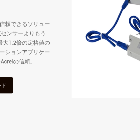
ARTUシリーズリモー
ルユニット
信頼できるソリュー
ASLシリーズスマー
れ電流センサーよりもう
ジュール
最大1.2倍の定格値の
AMシリーズ中電圧保
ーションアプリケー
ASJシリーズ残留電流
crelの信頼。
AMCシリーズデータ
ターモジュール
AMBシリーズデータ
ード
Buswayモニタリング