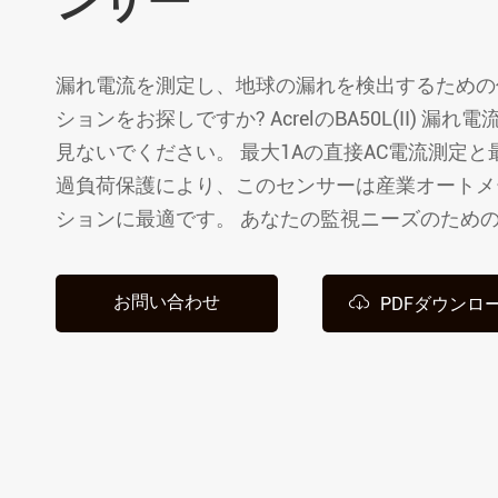
ンサー
孤立した配電
漏れ電流を測定し、地球の漏れを検出するための
ションをお探しですか? AcrelのBA50L(II) 漏
見ないでください。 最大1Aの直接AC電流測定と
過負荷保護により、このセンサーは産業オートメ
ションに最適です。 あなたの監視ニーズのためのA

お問い合わせ
PDFダウンロ