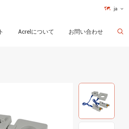

ja
ト
Acrelについて
お問い合わせ

ラム可能なパ
ー保護回路リ
レス温度モ
 湿度コントロ