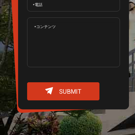

SUBMIT